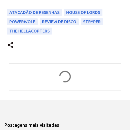
ATACADÃO DE RESENHAS
HOUSE OF LORDS
POWERWOLF
REVIEW DE DISCO
STRYPER
THE HELLACOPTERS
C
o
m
e
n
t
á
Postagens mais visitadas
r