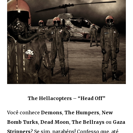
The Hellacopters – “Head Off”
Você conhece
Demons
,
The Humpers
,
New
Bomb Turks
,
Dead Moon
,
The Bellrays
ou
Gaza
Strippers
? Se sim, parabéns! Confesso que, até