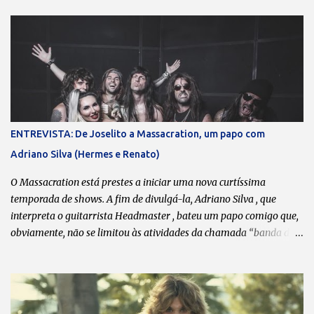
i
o
s
ENTREVISTA: De Joselito a Massacration, um papo com
Adriano Silva (Hermes e Renato)
O Massacration está prestes a iniciar uma nova curtíssima
temporada de shows. A fim de divulgá-la, Adriano Silva , que
interpreta o guitarrista Headmaster , bateu um papo comigo que,
obviamente, não se limitou às atividades da chamada “banda da
galera”. Boa leitura! Transcrição: Leonardo Bondioli Fotos:
Divulgação O que dita o ritmo das reuniões esporádicas do
Massacration são as agendas de vocês. Sempre que coincide de
todos terem um “tempinho”, vocês se reúnem, lançam uma música