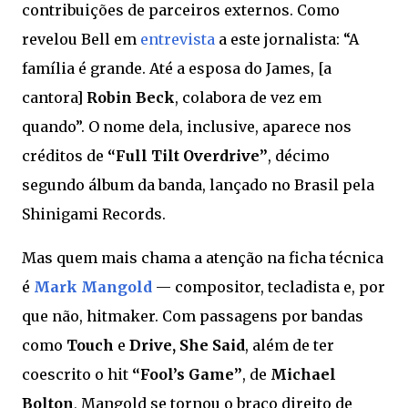
contribuições de parceiros externos. Como
revelou Bell em
entrevista
a este jornalista: “A
família é grande. Até a esposa do James, [a
cantora]
Robin Beck
, colabora de vez em
quando”. O nome dela, inclusive, aparece nos
créditos de
“Full Tilt Overdrive”
, décimo
segundo álbum da banda, lançado no Brasil pela
Shinigami Records.
Mas quem mais chama a atenção na ficha técnica
é
Mark Mangold
— compositor, tecladista e, por
que não, hitmaker. Com passagens por bandas
como
Touch
e
Drive, She Said
, além de ter
coescrito o hit
“Fool’s Game”
, de
Michael
Bolton
, Mangold se tornou o braço direito de