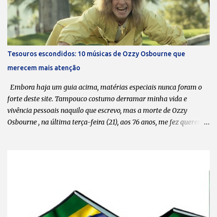
nova e/ou fazem uma série de shows. A última música data de
2020. Pode-se dizer que está ficando cada vez mais difícil encaixar
o Massacration nas agendas? Todos sabem que o Massacration é
um projeto em paralelo ao Hermes e Renato, que é o nosso foco
principal. Mas a gente está sempre desenvolvendo ideias, tentando
Tesouros escondidos: 10 músicas de Ozzy Osbourne que
produzir músicas novas e videoclipes. O processo criativo do
merecem mais atenção
Massacration passa muito pelo do Hermes e Renato. Apesar de ser
música, a gente trata como esquetes, mas realmente é um pouco
Embora haja um guia acima, matérias especiais nunca foram o
mais...
forte deste site. Tampouco costumo derramar minha vida e
vivência pessoais naquilo que escrevo, mas a morte de Ozzy
Osbourne , na última terça-feira (21), aos 76 anos, me fez querer
compartilhar com meus leitores uma lista de 10 músicas da
carreira solo dele que, na minha opinião, valem ser ouvidas,
apreciadas e, por que não, postas em pé de igualdade com “ Crazy
Train ” , “ Mr. Crowley ” , “ Bark at the Moon ” e tantas outras que
moldaram o caráter musical de muitos headbangers . Em tempo:
esta lista tem como critério, pura e simplesmente, o meu gosto
pessoal. Portanto, não faltou nenhuma, tá? Se discordar, faça a sua.
1. “ Hero ” do álbum “ No Rest for the Wicked ” (1988) Às favas