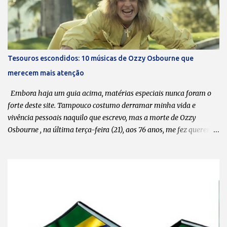
nova e/ou fazem uma série de shows. A última música data de
2020. Pode-se dizer que está ficando cada vez mais difícil encaixar
o Massacration nas agendas? Todos sabem que o Massacration é
um projeto em paralelo ao Hermes e Renato, que é o nosso foco
principal. Mas a gente está sempre desenvolvendo ideias, tentando
Tesouros escondidos: 10 músicas de Ozzy Osbourne que
produzir músicas novas e videoclipes. O processo criativo do
merecem mais atenção
Massacration passa muito pelo do Hermes e Renato. Apesar de ser
música, a gente trata como esquetes, mas realmente é um pouco
Embora haja um guia acima, matérias especiais nunca foram o
mais...
forte deste site. Tampouco costumo derramar minha vida e
vivência pessoais naquilo que escrevo, mas a morte de Ozzy
Osbourne , na última terça-feira (21), aos 76 anos, me fez querer
compartilhar com meus leitores uma lista de 10 músicas da
carreira solo dele que, na minha opinião, valem ser ouvidas,
apreciadas e, por que não, postas em pé de igualdade com “ Crazy
Train ” , “ Mr. Crowley ” , “ Bark at the Moon ” e tantas outras que
moldaram o caráter musical de muitos headbangers . Em tempo:
esta lista tem como critério, pura e simplesmente, o meu gosto
pessoal. Portanto, não faltou nenhuma, tá? Se discordar, faça a sua.
1. “ Hero ” do álbum “ No Rest for the Wicked ” (1988) Às favas