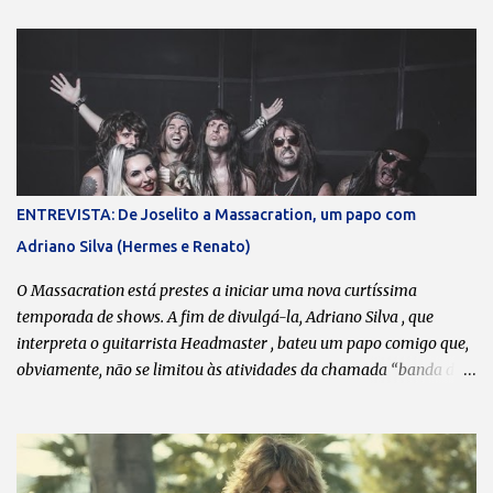
r
i
o
s
ENTREVISTA: De Joselito a Massacration, um papo com
Adriano Silva (Hermes e Renato)
O Massacration está prestes a iniciar uma nova curtíssima
temporada de shows. A fim de divulgá-la, Adriano Silva , que
interpreta o guitarrista Headmaster , bateu um papo comigo que,
obviamente, não se limitou às atividades da chamada “banda da
galera”. Boa leitura! Transcrição: Leonardo Bondioli Fotos:
Divulgação O que dita o ritmo das reuniões esporádicas do
Massacration são as agendas de vocês. Sempre que coincide de
todos terem um “tempinho”, vocês se reúnem, lançam uma música