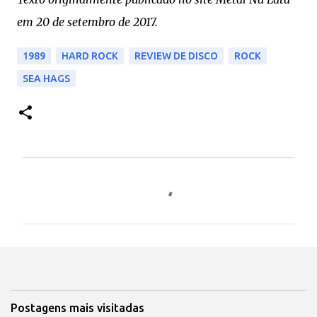
em 20 de setembro de 2017.
1989
HARD ROCK
REVIEW DE DISCO
ROCK
SEA HAGS
C
o
m
e
n
t
á
Postagens mais visitadas