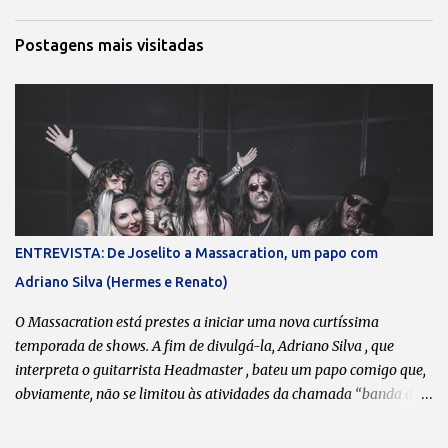
a
r
Postagens mais visitadas
u
m
c
o
m
e
n
t
á
r
i
o
ENTREVISTA: De Joselito a Massacration, um papo com
Adriano Silva (Hermes e Renato)
O Massacration está prestes a iniciar uma nova curtíssima
temporada de shows. A fim de divulgá-la, Adriano Silva , que
interpreta o guitarrista Headmaster , bateu um papo comigo que,
obviamente, não se limitou às atividades da chamada “banda da
galera”. Boa leitura! Transcrição: Leonardo Bondioli Fotos:
Divulgação O que dita o ritmo das reuniões esporádicas do