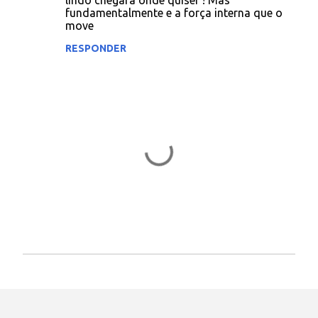
lindo chegará onde quiser ! Mas
fundamentalmente e a força interna que o
move
RESPONDER
P
o
s
t