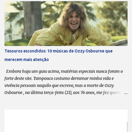
Massacration são as agendas de vocês. Sempre que coincide de
todos terem um “tempinho”, vocês se reúnem, lançam uma música
nova e/ou fazem uma série de shows. A última música data de
2020. Pode-se dizer que está ficando cada vez mais difícil encaixar
o Massacration nas agendas? Todos sabem que o Massacration é
um projeto em paralelo ao Hermes e Renato, que é o nosso foco
principal. Mas a gente está sempre desenvolvendo ideias, tentando
Tesouros escondidos: 10 músicas de Ozzy Osbourne que
produzir músicas novas e videoclipes. O processo criativo do
merecem mais atenção
Massacration passa muito pelo do Hermes e Renato. Apesar de ser
música, a gente trata como esquetes, mas realmente é um pouco
Embora haja um guia acima, matérias especiais nunca foram o
mais...
forte deste site. Tampouco costumo derramar minha vida e
vivência pessoais naquilo que escrevo, mas a morte de Ozzy
Osbourne , na última terça-feira (21), aos 76 anos, me fez querer
compartilhar com meus leitores uma lista de 10 músicas da
carreira solo dele que, na minha opinião, valem ser ouvidas,
apreciadas e, por que não, postas em pé de igualdade com “ Crazy
Train ” , “ Mr. Crowley ” , “ Bark at the Moon ” e tantas outras que
moldaram o caráter musical de muitos headbangers . Em tempo: