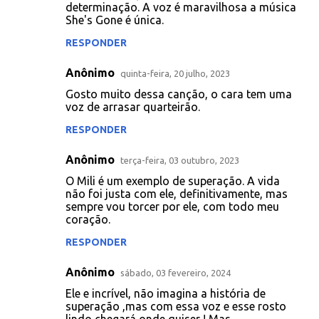
o
determinação. A voz é maravilhosa a música
She's Gone é única.
m
e
RESPONDER
n
Anônimo
quinta-feira, 20 julho, 2023
t
Gosto muito dessa canção, o cara tem uma
á
voz de arrasar quarteirão.
r
RESPONDER
i
Anônimo
o
terça-feira, 03 outubro, 2023
s
O Mili é um exemplo de superação. A vida
não foi justa com ele, definitivamente, mas
sempre vou torcer por ele, com todo meu
coração.
RESPONDER
Anônimo
sábado, 03 fevereiro, 2024
Ele e incrível, não imagina a história de
superação ,mas com essa voz e esse rosto