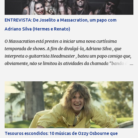
ENTREVISTA: De Joselito a Massacration, um papo com
Adriano Silva (Hermes e Renato)
O Massacration está prestes a iniciar uma nova curtíssima
temporada de shows. A fim de divulgá-la, Adriano Silva , que
interpreta o guitarrista Headmaster , bateu um papo comigo que,
obviamente, não se limitou às atividades da chamada “banda da
galera”. Boa leitura! Transcrição: Leonardo Bondioli Fotos:
Divulgação O que dita o ritmo das reuniões esporádicas do
Massacration são as agendas de vocês. Sempre que coincide de
todos terem um “tempinho”, vocês se reúnem, lançam uma música
nova e/ou fazem uma série de shows. A última música data de
2020. Pode-se dizer que está ficando cada vez mais difícil encaixar
o Massacration nas agendas? Todos sabem que o Massacration é
um projeto em paralelo ao Hermes e Renato, que é o nosso foco
principal. Mas a gente está sempre desenvolvendo ideias, tentando
Tesouros escondidos: 10 músicas de Ozzy Osbourne que
produzir músicas novas e videoclipes. O processo criativo do