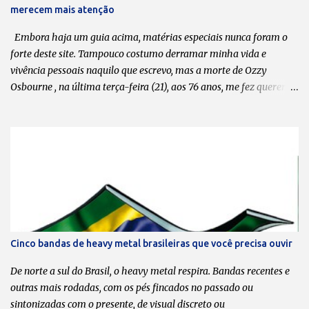
merecem mais atenção
Massacration passa muito pelo do Hermes e Renato. Apesar de ser
música, a gente trata como esquetes, mas realmente é um pouco
Embora haja um guia acima, matérias especiais nunca foram o
mais...
forte deste site. Tampouco costumo derramar minha vida e
vivência pessoais naquilo que escrevo, mas a morte de Ozzy
Osbourne , na última terça-feira (21), aos 76 anos, me fez querer
compartilhar com meus leitores uma lista de 10 músicas da
carreira solo dele que, na minha opinião, valem ser ouvidas,
apreciadas e, por que não, postas em pé de igualdade com “ Crazy
Train ” , “ Mr. Crowley ” , “ Bark at the Moon ” e tantas outras que
moldaram o caráter musical de muitos headbangers . Em tempo:
esta lista tem como critério, pura e simplesmente, o meu gosto
pessoal. Portanto, não faltou nenhuma, tá? Se discordar, faça a sua.
1. “ Hero ” do álbum “ No Rest for the Wicked ” (1988) Às favas
com a ordem cronológica. Minha lista, minhas regras — e abro
Cinco bandas de heavy metal brasileiras que você precisa ouvir
com a minha música favorita da carreira solo de Ozzy, uma faixa
escondida (hidden track) no disco que marcou o início da
De norte a sul do Brasil, o heavy metal respira. Bandas recentes e
duradoura parceria com Zakk Wylde na guitarra. Se em “I Do...
outras mais rodadas, com os pés fincados no passado ou
sintonizadas com o presente, de visual discreto ou