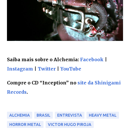
Saiba mais sobre o Alchemia:
Facebook
|
Instagram
|
Twitter
|
YouTube
Compre o CD “Inception” no
site da Shinigami
Records
.
ALCHEMIA
BRASIL
ENTREVISTA
HEAVY METAL
HORROR METAL
VICTOR HUGO PIROJA