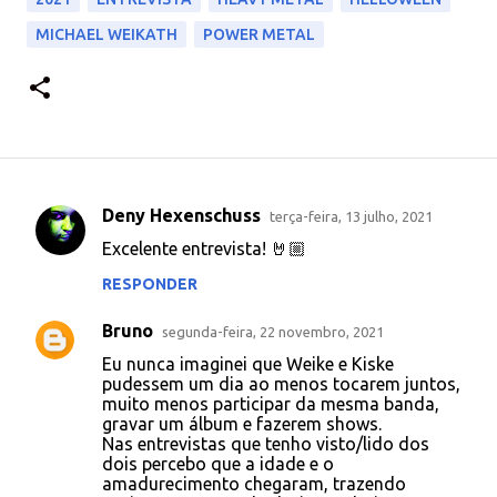
MICHAEL WEIKATH
POWER METAL
Deny Hexenschuss
terça-feira, 13 julho, 2021
C
Excelente entrevista! 🤘🏼
o
RESPONDER
m
e
Bruno
segunda-feira, 22 novembro, 2021
n
Eu nunca imaginei que Weike e Kiske
t
pudessem um dia ao menos tocarem juntos,
muito menos participar da mesma banda,
á
gravar um álbum e fazerem shows.
Nas entrevistas que tenho visto/lido dos
r
dois percebo que a idade e o
i
amadurecimento chegaram, trazendo