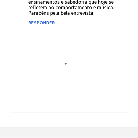
ensinamentos e sabedoria que hoje se
o
refletem no comportamento e música.
s
Parabéns pela bela entrevista!
RESPONDER
P
o
s
t