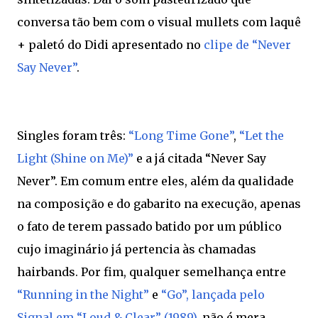
conversa tão bem com o visual mullets com laquê
+ paletó do Didi apresentado no
clipe de “Never
Say Never”
.
Singles foram três:
“Long Time Gone”
,
“Let the
Light (Shine on Me)”
e a já citada “Never Say
Never”. Em comum entre eles, além da qualidade
na composição e do gabarito na execução, apenas
o fato de terem passado batido por um público
cujo imaginário já pertencia às chamadas
hairbands. Por fim, qualquer semelhança entre
“Running in the Night”
e
“Go”, lançada pelo
Signal em “Loud & Clear” (1989)
, não é mera