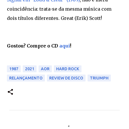
coincidência: trata-se da mesma música com
dois títulos diferentes. Great (Erik) Scott!
Gostou? Compre o CD
aqui
!
1987
2021
AOR
HARD ROCK
RELANÇAMENTO
REVIEW DE DISCO
TRIUMPH
C
o