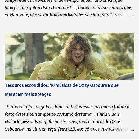
temporada de shows. A fim de divulgá-la, Adriano Silva , que
interpreta o guitarrista Headmaster , bateu um papo comigo que,
obviamente, não se limitou às atividades da chamada “banda da
galera”. Boa leitura! Transcrição: Leonardo Bondioli Fotos:
Divulgação O que dita o ritmo das reuniões esporádicas do
Massacration são as agendas de vocês. Sempre que coincide de
todos terem um “tempinho”, vocês se reúnem, lançam uma música
nova e/ou fazem uma série de shows. A última música data de
2020. Pode-se dizer que está ficando cada vez mais difícil encaixar
o Massacration nas agendas? Todos sabem que o Massacration é
um projeto em paralelo ao Hermes e Renato, que é o nosso foco
principal. Mas a gente está sempre desenvolvendo ideias, tentando
Tesouros escondidos: 10 músicas de Ozzy Osbourne que
produzir músicas novas e videoclipes. O processo criativo do
merecem mais atenção
Massacration passa muito pelo do Hermes e Renato. Apesar de ser
música, a gente trata como esquetes, mas realmente é um pouco
Embora haja um guia acima, matérias especiais nunca foram o
mais...
forte deste site. Tampouco costumo derramar minha vida e
vivência pessoais naquilo que escrevo, mas a morte de Ozzy
Osbourne , na última terça-feira (21), aos 76 anos, me fez querer
compartilhar com meus leitores uma lista de 10 músicas da