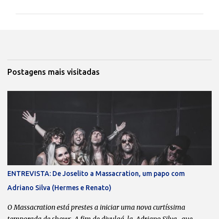
m
e
n
t
á
Postagens mais visitadas
r
i
o
s
ENTREVISTA: De Joselito a Massacration, um papo com
Adriano Silva (Hermes e Renato)
O Massacration está prestes a iniciar uma nova curtíssima