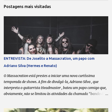
á
Postagens mais visitadas
r
i
o
s
ENTREVISTA: De Joselito a Massacration, um papo com
Adriano Silva (Hermes e Renato)
O Massacration está prestes a iniciar uma nova curtíssima
temporada de shows. A fim de divulgá-la, Adriano Silva , que
interpreta o guitarrista Headmaster , bateu um papo comigo que,
obviamente, não se limitou às atividades da chamada “banda da
galera”. Boa leitura! Transcrição: Leonardo Bondioli Fotos:
Divulgação O que dita o ritmo das reuniões esporádicas do
Massacration são as agendas de vocês. Sempre que coincide de