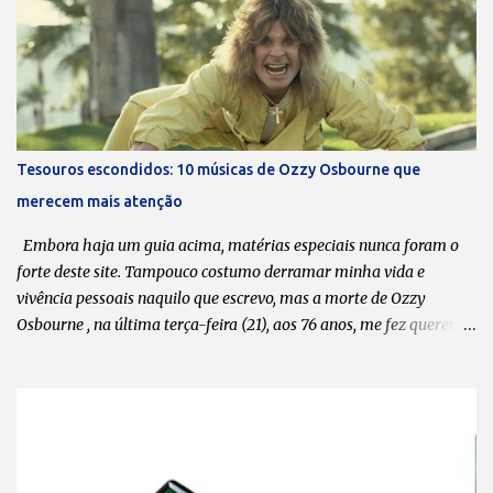
todos terem um “tempinho”, vocês se reúnem, lançam uma música
nova e/ou fazem uma série de shows. A última música data de
2020. Pode-se dizer que está ficando cada vez mais difícil encaixar
o Massacration nas agendas? Todos sabem que o Massacration é
um projeto em paralelo ao Hermes e Renato, que é o nosso foco
principal. Mas a gente está sempre desenvolvendo ideias, tentando
Tesouros escondidos: 10 músicas de Ozzy Osbourne que
produzir músicas novas e videoclipes. O processo criativo do
merecem mais atenção
Massacration passa muito pelo do Hermes e Renato. Apesar de ser
música, a gente trata como esquetes, mas realmente é um pouco
Embora haja um guia acima, matérias especiais nunca foram o
mais...
forte deste site. Tampouco costumo derramar minha vida e
vivência pessoais naquilo que escrevo, mas a morte de Ozzy
Osbourne , na última terça-feira (21), aos 76 anos, me fez querer
compartilhar com meus leitores uma lista de 10 músicas da
carreira solo dele que, na minha opinião, valem ser ouvidas,
apreciadas e, por que não, postas em pé de igualdade com “ Crazy
Train ” , “ Mr. Crowley ” , “ Bark at the Moon ” e tantas outras que
moldaram o caráter musical de muitos headbangers . Em tempo:
esta lista tem como critério, pura e simplesmente, o meu gosto