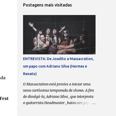
Postagens mais visitadas
ENTREVISTA: De Joselito a Massacration,
um papo com Adriano Silva (Hermes e
Renato)
nda
O Massacration está prestes a iniciar uma
nova curtíssima temporada de shows. A fim
de divulgá-la, Adriano Silva , que interpreta
Fest
o guitarrista Headmaster , bateu um papo
comigo que, obviamente, não se limitou às
atividades da chamada “banda da galera”.