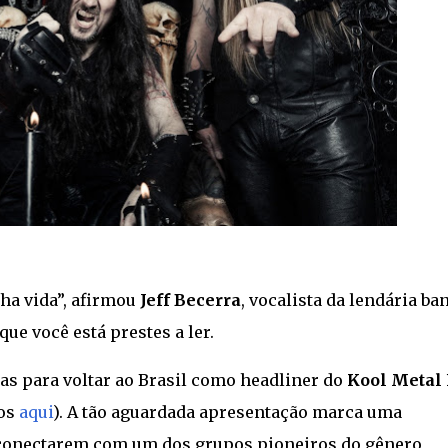
ha vida”, afirmou
Jeff Becerra
, vocalista da lendária ba
 que você está prestes a ler.
tas para voltar ao Brasil como headliner do
Kool Metal 
sos
aqui
). A tão aguardada apresentação marca uma
e conectarem com um dos grupos pioneiros do gênero,