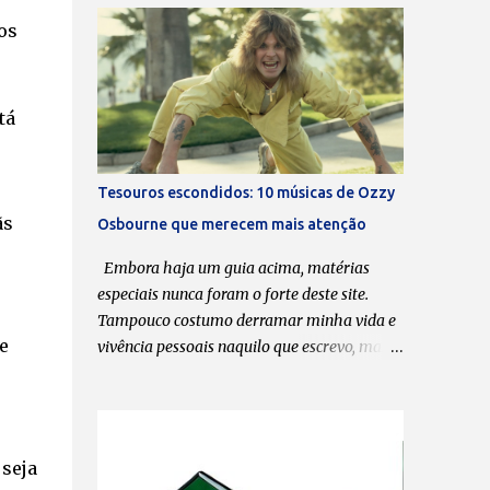
Boa leitura! Transcrição: Leonardo Bondioli
os
Fotos: Divulgação O que dita o ritmo das
reuniões esporádicas do Massacration são as
agendas de vocês. Sempre que coincide de
tá
todos terem um “tempinho”, vocês se
reúnem, lançam uma música nova e/ou
fazem uma série de shows. A última música
Tesouros escondidos: 10 músicas de Ozzy
data de 2020. Pode-se dizer que está ficando
ãs
Osbourne que merecem mais atenção
cada vez mais difícil encaixar o
Massacration nas agendas? Todos sabem
Embora haja um guia acima, matérias
que o Massacration é um projeto em
especiais nunca foram o forte deste site.
paralelo ao Hermes e Renato, que é o nosso
Tampouco costumo derramar minha vida e
foco principal. Mas a gente está sempre
e
vivência pessoais naquilo que escrevo, mas a
desenvolvendo ideias, tentando produzir
morte de Ozzy Osbourne , na última terça-
músicas novas e videoclipes. O processo
feira (21), aos 76 anos, me fez querer
criativo do Massacration passa muito pelo
compartilhar com meus leitores uma lista
do Hermes e Renato. Apesar de ser música, a
de 10 músicas da carreira solo dele que, na
 seja
gente trata como esquetes, mas realmente é
minha opinião, valem ser ouvidas,