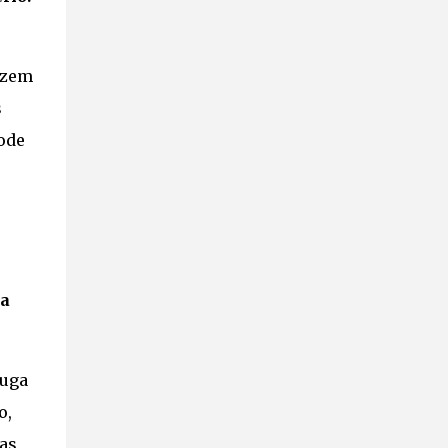
izem
s
ode
 a
suga
o,
as