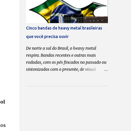
um pouco mais...
e
apreciadas e, por que não, postas em pé de
igualdade com “ Crazy Train ” , “ Mr.
Crowley ” , “ Bark at the Moon ” e tantas
outras que moldaram o caráter musical de
Cinco bandas de heavy metal brasileiras
muitos headbangers . Em tempo: esta lista
que você precisa ouvir
tem como critério, pura e simplesmente, o
meu gosto pessoal. Portanto, não faltou
De norte a sul do Brasil, o heavy metal
nenhuma, tá? Se discordar, faça a sua. 1. “
respira. Bandas recentes e outras mais
Hero ” do álbum “ No Rest for the Wicked ”
rodadas, com os pés fincados no passado ou
(1988) Às favas com a ordem cronológica.
sintonizadas com o presente, de visual
Minha lista, minhas regras — e abro com a
discreto ou propositalmente exagerado; você
minha música favorita da carreira solo de
escolhe. Opções são inúmeras para os que
Ozzy, uma faixa escondida (hidden track) no
não deixam a ferrugem lhes comer os
disco que marcou o início da duradoura
ouvidos. Confira abaixo cinco bandas que
ool
parceria com Zakk Wylde na guitarra. Se em
merecem o seu “play”! Facing Fear –
“I Do...
“Marginal Metal” Lançado em 15 de março
de 2022 Classic Metal Records – NAC. –
mos
48min Em novembro de 2016, o guitarrista