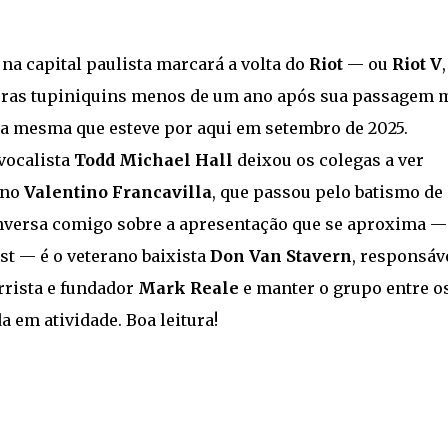
a capital paulista marcará a volta do
Riot
— ou
Riot V
,
erras tupiniquins menos de um ano após sua passagem 
é a mesma que esteve por aqui em setembro de 2025.
vocalista
Todd Michael Hall
deixou os colegas a ver
ano
Valentino Francavilla
, que passou pelo batismo de
nversa comigo sobre a apresentação que se aproxima —
ist — é o veterano baixista
Don Van Stavern
, responsáv
rrista e fundador
Mark Reale
e manter o grupo entre o
 em atividade. Boa leitura!