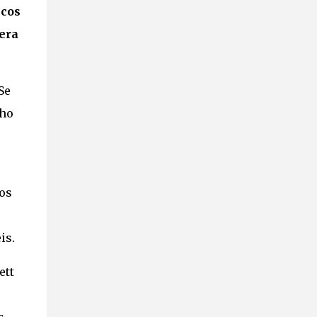
D’Antas e o baterista Vall Maranhão se
scos
juntaram para compor. Inspirada tanto
era
pelas bandas clássicas do metal britânico
quanto pelas novas caras do heavy
tradicional — e contando com uma força da
baixista Nathalia Souza e do vocalista Terry
Se
Painkiller — a dupla logo reuniu material
nho
suficiente para o EP de estreia do Facing
Fear, “Lutaremos pelo Metal”, lançado em
maio de 2017. Trazendo apenas uma faixa
em inglês — “I Wanna Play the Sound”,
posteriormente escolhida para single e
os
videoclipe —, o trabalho repercu...
is.
ett