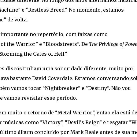
tidade diferente. Ao longo dos anos alternamos música
achine” e “Restless Breed”. No momento, estamos
e” de volta.
mportante no repertório, com faixas como
 of the Warrior” e “Bloodstreets”.
De
The Privilege of Powe
Storming the Gates of Hell”.
es discos tinham uma sonoridade diferente, muito por
brava bastante David Coverdale. Estamos conversando so
ambém vamos tocar “Nightbreaker” e “Destiny”. Não vou
te vamos revisitar esse período.
am muito o retorno de “Metal Warrior”, então ela está d
 músicas como “Victory”, “Devil’s Reign” e resgatar “
o último álbum concluído por Mark Reale antes de sua m