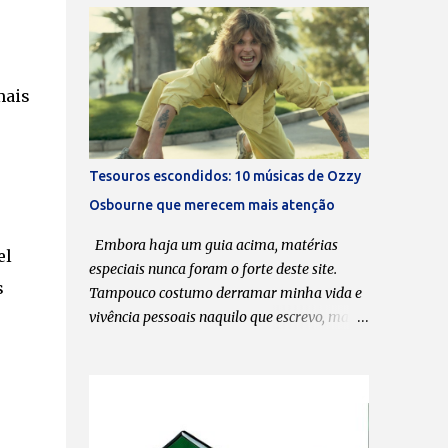
Boa leitura! Transcrição: Leonardo Bondioli
Fotos: Divulgação O que dita o ritmo das
reuniões esporádicas do Massacration são as
agendas de vocês. Sempre que coincide de
mais
todos terem um “tempinho”, vocês se
reúnem, lançam uma música nova e/ou
fazem uma série de shows. A última música
Tesouros escondidos: 10 músicas de Ozzy
data de 2020. Pode-se dizer que está ficando
Osbourne que merecem mais atenção
cada vez mais difícil encaixar o
Massacration nas agendas? Todos sabem
Embora haja um guia acima, matérias
el
que o Massacration é um projeto em
especiais nunca foram o forte deste site.
paralelo ao Hermes e Renato, que é o nosso
s
Tampouco costumo derramar minha vida e
foco principal. Mas a gente está sempre
vivência pessoais naquilo que escrevo, mas a
desenvolvendo ideias, tentando produzir
morte de Ozzy Osbourne , na última terça-
músicas novas e videoclipes. O processo
feira (21), aos 76 anos, me fez querer
criativo do Massacration passa muito pelo
compartilhar com meus leitores uma lista
do Hermes e Renato. Apesar de ser música, a
de 10 músicas da carreira solo dele que, na
gente trata como esquetes, mas realmente é
minha opinião, valem ser ouvidas,