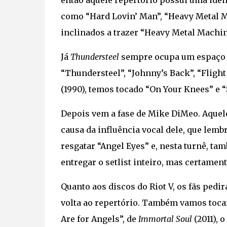
então aquele repertório possui uma iden
como “Hard Lovin’ Man”, “Heavy Metal M
inclinados a trazer “Heavy Metal Machin
Já
Thundersteel
sempre ocupa um espaço i
“Thundersteel”, “Johnny’s Back”, “Flight
(1990), temos tocado “On Your Knees” e “
Depois vem a fase de Mike DiMeo. Aquel
causa da influência vocal dele, que lem
resgatar “Angel Eyes” e, nesta turnê, t
entregar o setlist inteiro, mas certamen
Quanto aos discos do Riot V, os fãs pedir
volta ao repertório. Também vamos tocar
Are for Angels”, de
Immortal Soul
(2011), 