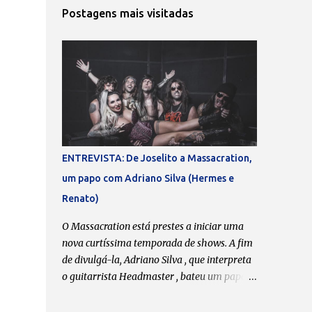
Postagens mais visitadas
ENTREVISTA: De Joselito a Massacration,
um papo com Adriano Silva (Hermes e
Renato)
O Massacration está prestes a iniciar uma
nova curtíssima temporada de shows. A fim
de divulgá-la, Adriano Silva , que interpreta
o guitarrista Headmaster , bateu um papo
comigo que, obviamente, não se limitou às
atividades da chamada “banda da galera”.