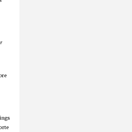
s
r
bre
e
Wings
orte