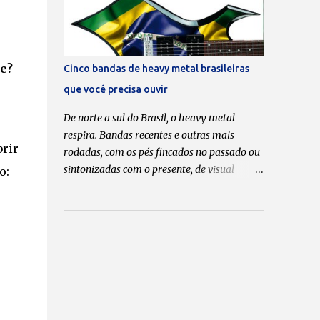
um pouco mais...
apreciadas e, por que não, postas em pé de
igualdade com “ Crazy Train ” , “ Mr.
Crowley ” , “ Bark at the Moon ” e tantas
outras que moldaram o caráter musical de
te?
Cinco bandas de heavy metal brasileiras
muitos headbangers . Em tempo: esta lista
que você precisa ouvir
tem como critério, pura e simplesmente, o
meu gosto pessoal. Portanto, não faltou
De norte a sul do Brasil, o heavy metal
nenhuma, tá? Se discordar, faça a sua. 1. “
respira. Bandas recentes e outras mais
Hero ” do álbum “ No Rest for the Wicked ”
brir
rodadas, com os pés fincados no passado ou
(1988) Às favas com a ordem cronológica.
sintonizadas com o presente, de visual
o:
Minha lista, minhas regras — e abro com a
discreto ou propositalmente exagerado; você
minha música favorita da carreira solo de
escolhe. Opções são inúmeras para os que
Ozzy, uma faixa escondida (hidden track) no
não deixam a ferrugem lhes comer os
disco que marcou o início da duradoura
ouvidos. Confira abaixo cinco bandas que
parceria com Zakk Wylde na guitarra. Se em
merecem o seu “play”! Facing Fear –
“I Do...
“Marginal Metal” Lançado em 15 de março
de 2022 Classic Metal Records – NAC. –
48min Em novembro de 2016, o guitarrista