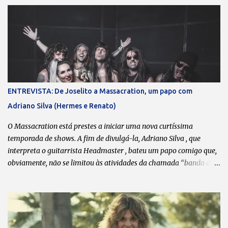
c
o
m
e
n
t
á
r
i
o
ENTREVISTA: De Joselito a Massacration, um papo com
Adriano Silva (Hermes e Renato)
O Massacration está prestes a iniciar uma nova curtíssima
temporada de shows. A fim de divulgá-la, Adriano Silva , que
interpreta o guitarrista Headmaster , bateu um papo comigo que,
obviamente, não se limitou às atividades da chamada “banda da
galera”. Boa leitura! Transcrição: Leonardo Bondioli Fotos:
Divulgação O que dita o ritmo das reuniões esporádicas do
Massacration são as agendas de vocês. Sempre que coincide de
todos terem um “tempinho”, vocês se reúnem, lançam uma música
nova e/ou fazem uma série de shows. A última música data de