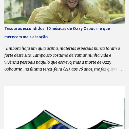
2020. Pode-se dizer que está ficando cada vez mais difícil encaixar
o Massacration nas agendas? Todos sabem que o Massacration é
um projeto em paralelo ao Hermes e Renato, que é o nosso foco
principal. Mas a gente está sempre desenvolvendo ideias, tentando
Tesouros escondidos: 10 músicas de Ozzy Osbourne que
produzir músicas novas e videoclipes. O processo criativo do
merecem mais atenção
Massacration passa muito pelo do Hermes e Renato. Apesar de ser
música, a gente trata como esquetes, mas realmente é um pouco
Embora haja um guia acima, matérias especiais nunca foram o
mais...
forte deste site. Tampouco costumo derramar minha vida e
vivência pessoais naquilo que escrevo, mas a morte de Ozzy
Osbourne , na última terça-feira (21), aos 76 anos, me fez querer
compartilhar com meus leitores uma lista de 10 músicas da
carreira solo dele que, na minha opinião, valem ser ouvidas,
apreciadas e, por que não, postas em pé de igualdade com “ Crazy
Train ” , “ Mr. Crowley ” , “ Bark at the Moon ” e tantas outras que
moldaram o caráter musical de muitos headbangers . Em tempo:
esta lista tem como critério, pura e simplesmente, o meu gosto
pessoal. Portanto, não faltou nenhuma, tá? Se discordar, faça a sua.
1. “ Hero ” do álbum “ No Rest for the Wicked ” (1988) Às favas