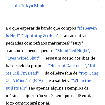
do Tokyo Blade.
E o que esperar da banda que compôs
“If Heaven
Is Hell”
,
“Lightning Strikes”
e tantas outras
pedradas com refrãos marcantes? “Fury”
transborda nesse quesito:
“Blood Red Night”
,
“Eyes Wired Shut”
— essa um aceno aos dias de
hard rock do grupo —
“Heart of Darkness”
,
“Kill
Me Till I’m Dead”
— da célebre fala de
“Top Gang
2! - A Missão” (1993)
— e a saideira
“When the
Bullets Fly”
são apenas alguns exemplos de
músicas cujo refrão você, sem que se dê conta,
logo cantarolará por aí.